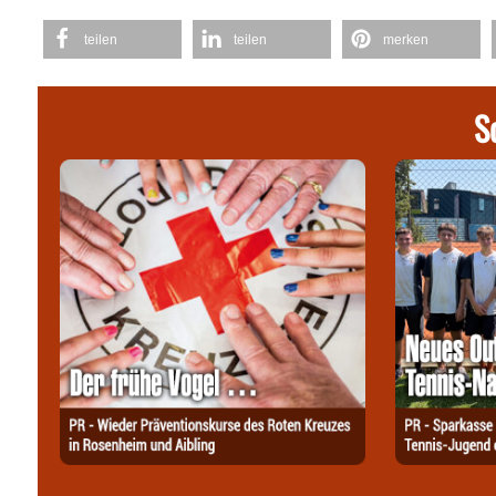
teilen
teilen
merken
S