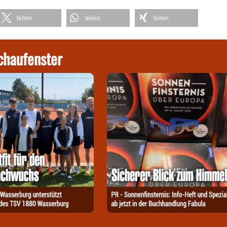
teilen
teilen
teilen
chaufenster