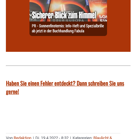
Haben Sie einen Fehler entdeckt? Dann schreiben Sie uns
gerne!
Von
Redaktion
|
Di. 19.4.2022 - 8:32
|
Kategorien:
Blaulicht &