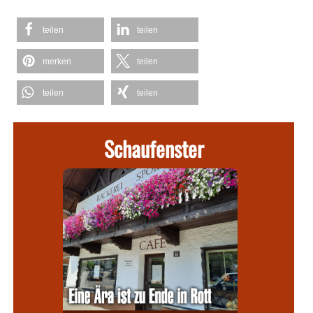
teilen
teilen
merken
teilen
teilen
teilen
Schaufenster