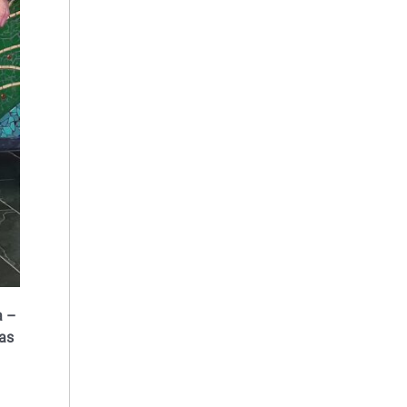
a –
ias