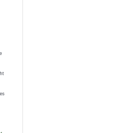
e
ht
tes