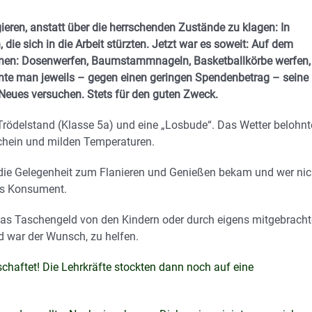
ieren, anstatt über die herrschenden Zustände zu klagen: In
die sich in die Arbeit stürzten. Jetzt war es soweit: Auf dem
onen: Dosenwerfen, Baumstammnageln, Basketballkörbe werfen,
nnte man jeweils – gegen einen geringen Spendenbetrag – seine
Neues versuchen. Stets für den guten Zweck.
rödelstand (Klasse 5a) und eine „Losbude“. Das Wetter belohnt
chein und milden Temperaturen.
er die Gelegenheit zum Flanieren und Genießen bekam und wer nic
als Konsument.
 das Taschengeld von den Kindern oder durch eigens mitgebrach
d war der Wunsch, zu helfen.
chaftet! Die Lehrkräfte stockten dann noch auf eine