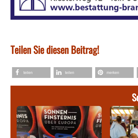
Teilen Sie diesen Beitrag!
teilen
teilen
merken
S