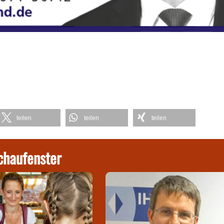
teilen
teilen
teilen
chaufenster