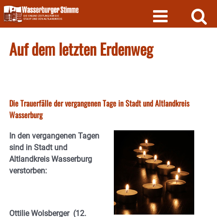
Skip
to
content
Auf dem letzten Erdenweg
Die Trauerfälle der vergangenen Tage in Stadt und Altlandkreis
Wasserburg
In den vergangenen Tagen
sind in Stadt und
Altlandkreis Wasserburg
verstorben:
Ottilie Wolsberger (12.