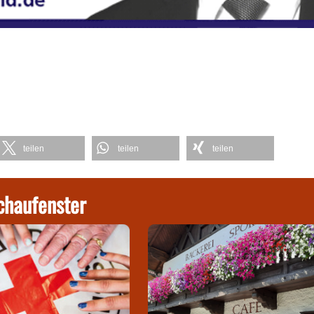
teilen
teilen
teilen
chaufenster