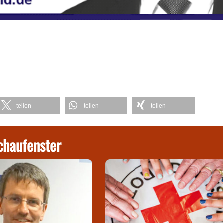
teilen
teilen
teilen
chaufenster