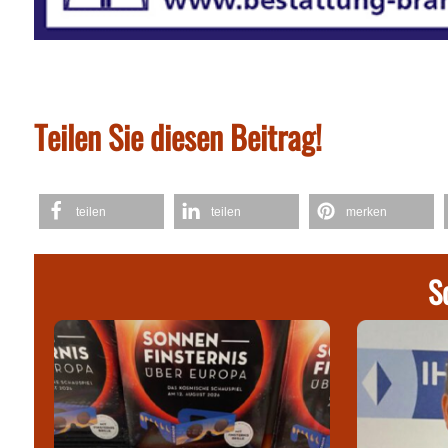
Teilen Sie diesen Beitrag!
teilen
teilen
merken
S