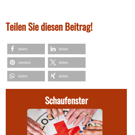
Teilen Sie diesen Beitrag!
teilen
teilen
merken
teilen
teilen
teilen
Schaufenster