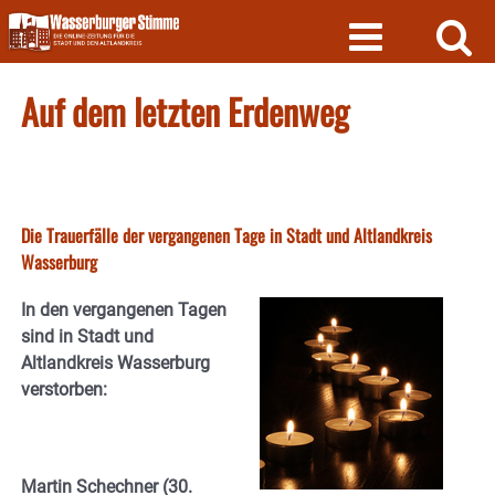
Skip
to
content
Auf dem letzten Erdenweg
Die Trauerfälle der vergangenen Tage in Stadt und Altlandkreis
Wasserburg
In den vergangenen Tagen
sind in Stadt und
Altlandkreis Wasserburg
verstorben:
Martin Schechner (30.