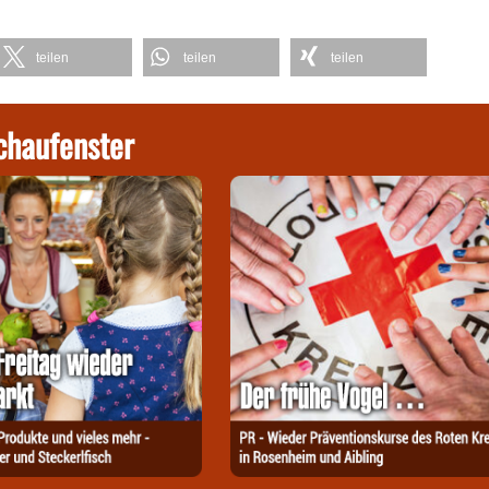
teilen
teilen
teilen
chaufenster