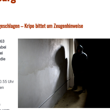
eschlagen – Kripo bittet um Zeugenhinweise
 63
abei
ei
die
20.55 Uhr
gen
n