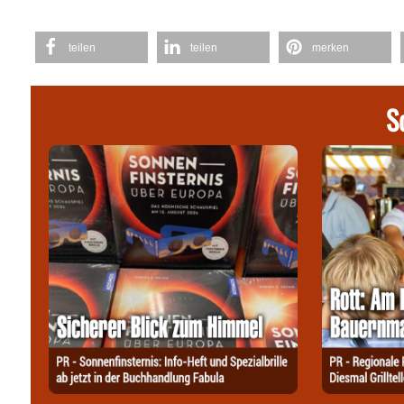
teilen
teilen
merken
S