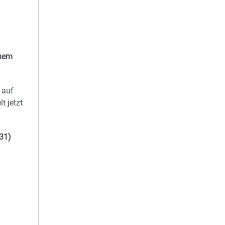
inem
 auf
t jetzt
31)