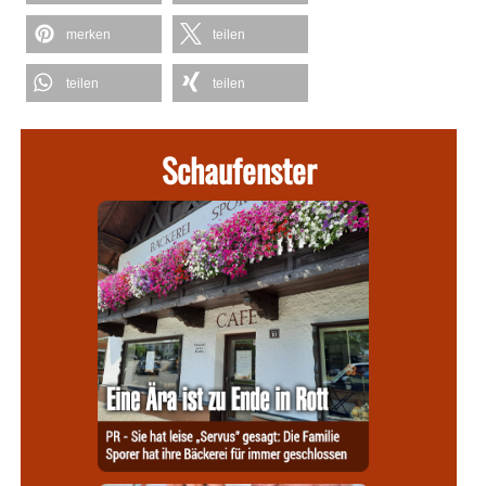
merken
teilen
teilen
teilen
Schaufenster