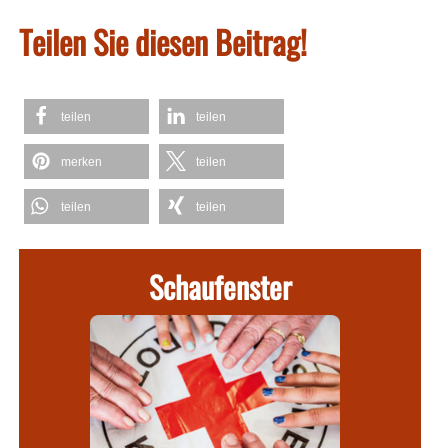
Teilen Sie diesen Beitrag!
teilen
teilen
merken
teilen
teilen
teilen
Schaufenster