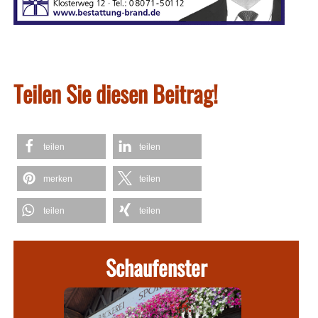
Teilen Sie diesen Beitrag!
teilen
teilen
merken
teilen
teilen
teilen
Schaufenster