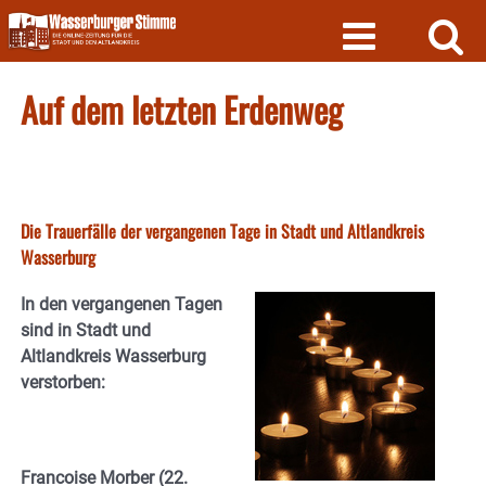
Skip
to
content
Auf dem letzten Erdenweg
Die Trauerfälle der vergangenen Tage in Stadt und Altlandkreis
Wasserburg
In den vergangenen Tagen
sind in Stadt und
Altlandkreis Wasserburg
verstorben:
Francoise Morber (22.