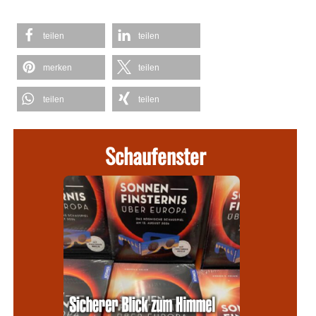
teilen
teilen
merken
teilen
teilen
teilen
Schaufenster