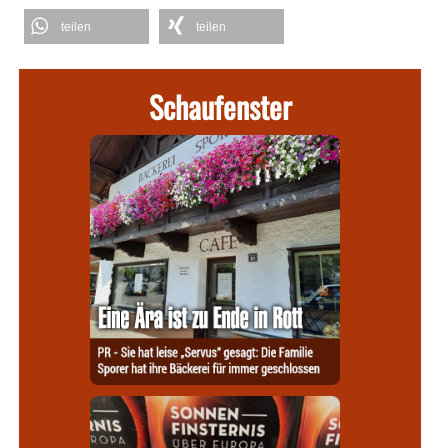
teilen
teilen
Schaufenster