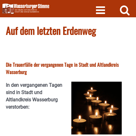
Skip
to
content
Auf dem letzten Erdenweg
Die Trauerfälle der vergangenen Tage in Stadt und Altlandkreis
Wasserburg
In den vergangenen Tagen
sind in Stadt und
Altlandkreis Wasserburg
verstorben: