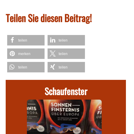
Teilen Sie diesen Beitrag!
teilen
teilen
merken
teilen
teilen
teilen
Schaufenster