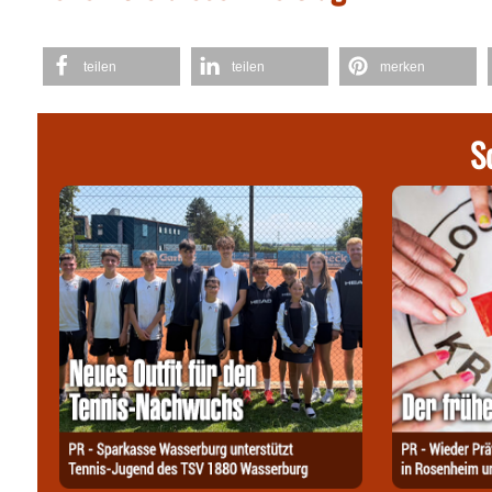
teilen
teilen
merken
S