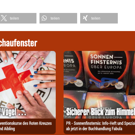
teilen
teilen
teilen
chaufenster