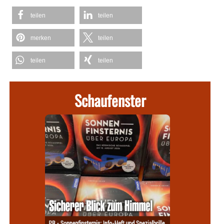
teilen
teilen
merken
teilen
teilen
teilen
Schaufenster