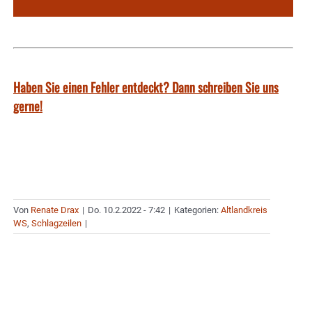
Haben Sie einen Fehler entdeckt? Dann schreiben Sie uns
gerne!
Von
Renate Drax
|
Do. 10.2.2022 - 7:42
|
Kategorien:
Altlandkreis
WS
,
Schlagzeilen
|