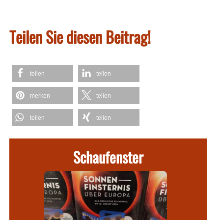
Teilen Sie diesen Beitrag!
teilen
teilen
merken
teilen
teilen
teilen
Schaufenster