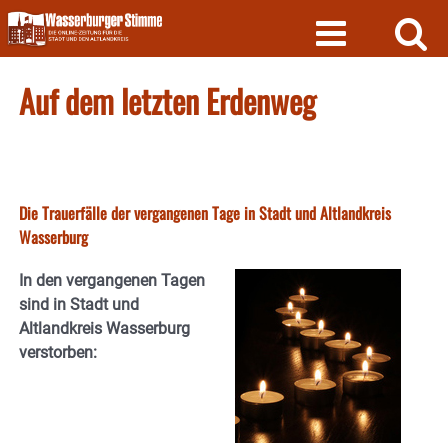
Skip
to
content
Auf dem letzten Erdenweg
Die Trauerfälle der vergangenen Tage in Stadt und Altlandkreis
Wasserburg
In den vergangenen Tagen
sind in Stadt und
Altlandkreis Wasserburg
verstorben: