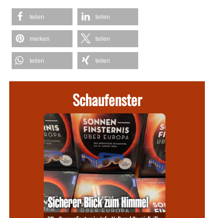
teilen
teilen
merken
teilen
teilen
teilen
Schaufenster