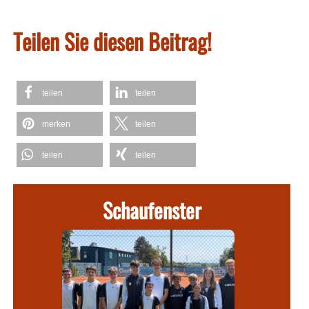
Teilen Sie diesen Beitrag!
teilen
teilen
merken
teilen
teilen
teilen
Schaufenster