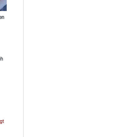
en
ch
gt