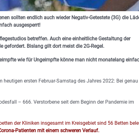
en sollten endlich auch wieder Negativ-Getestete (3G) die Läd
infach ausgesperrt!
legestudios betreffen. Auch eine einheitliche Gestaltung der
efordert. Bislang gilt dort meist die 2G-Regel.
Geimpfte wie für Ungeimpfte könne man nicht monatelang einfa
 am heutigen ersten Februar-Samstag des Jahres 2022: Bei genau
odesfall – 666. Verstorbene seit dem Beginn der Pandemie im
etten der Kliniken insgesamt im Kreisgebiet sind 56 Betten bele
Corona-Patienten mit einem schweren Verlauf.