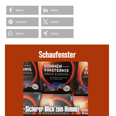
teilen
teilen
merken
teilen
teilen
teilen
Schaufenster