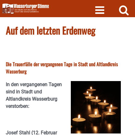
Skip
to
content
Auf dem letzten Erdenweg
Die Trauerfälle der vergangenen Tage in Stadt und Altlandkreis
Wasserburg
In den vergangenen Tagen
sind in Stadt und
Altlandkreis Wasserburg
verstorben:
Josef Stahl (12. Februar