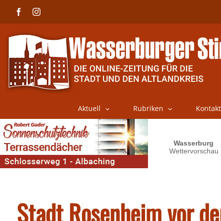
Skip
Facebook
Instagram
to
content
Aktuell
Rubriken
Kontakt
Stadt Rosenheim vor de