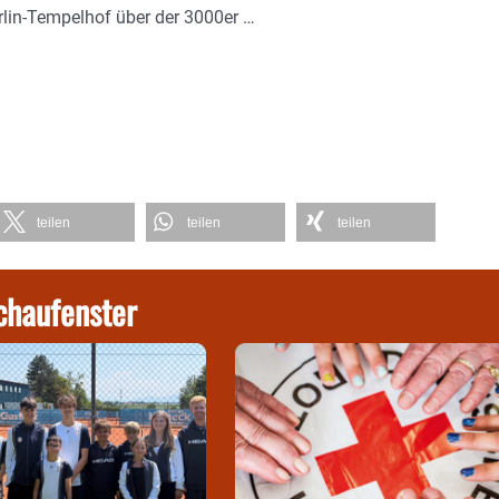
rlin-Tempelhof über der 3000er …
teilen
teilen
teilen
chaufenster