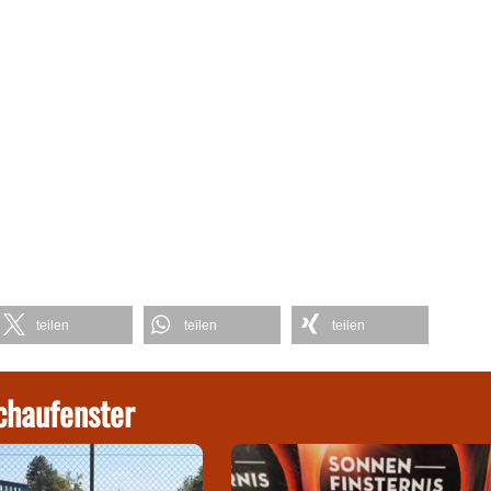
teilen
teilen
teilen
chaufenster