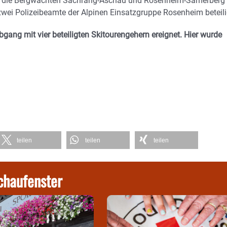
n die Bergwachten Sachrang-Aschau und Rosenheim-Samerberg
zwei Polizeibeamte der Alpinen Einsatzgruppe Rosenheim beteili
gang mit vier beteiligten Skitourengehern ereignet. Hier wurde
teilen
teilen
teilen
chaufenster