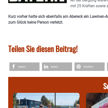
An der Bergung ware
mit 25 Kräften sowie 
Kurz vorher hatte sich ebenfalls am Abereck ein Lawinen-Ab
zum Glück keine Person verletzt.
Teilen Sie diesen Beitrag!
teilen
teilen
merken
S