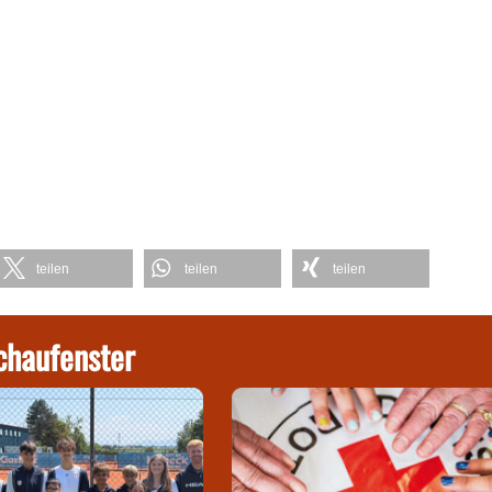
teilen
teilen
teilen
chaufenster