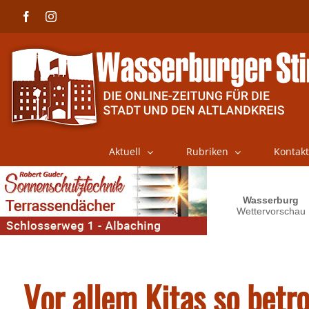
Skip
Facebook
Instagram
to
content
Aktuell
Rubriken
Kontakt
Vor allem Kitas so betro