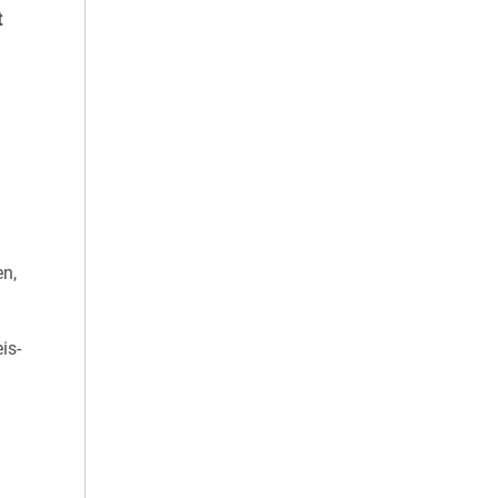
t
en,
is-