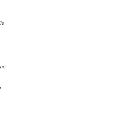
ie
enn
n