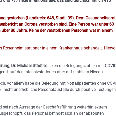
 und 777 neue Infektionsfälle, das sind durchschnittlich 416
ung gestorben (Landkreis: 648, Stadt: 99). Dem Gesundheitsamt
enbericht an Corona verstorben sind. Eine Person war unter 60
 über 80 Jahre. Keine der verstorbenen Personen war in einem
is Rosenheim stationär in einem Krankenhaus behandelt. Hiervo
rung, Dr. Michael Städtler,
seien die Belegungszahlen mit COVID
gend, auf den Intensivstationen aber auf stabilem Niveau.
hoch, vor allem habe die Belegung mit Notfallpatienten ohne COV
nicht unerhebliche Personalausfälle durch positive Testungen
d sei nach Aussage der Geschäftsführung weiterhin extrem
ausgeschöpft, das Personal befindet sich an der absoluten