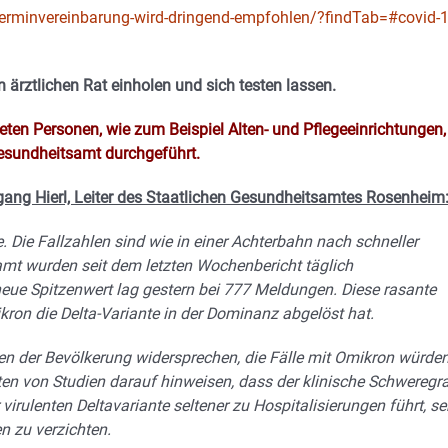
terminvereinbarung-wird-dringend-empfohlen/?findTab=#covid-1
ärztlichen Rat einholen und sich testen lassen.
ten Personen, wie zum Beispiel Alten- und Pflegeeinrichtungen,
esundheitsamt durchgeführt.
gang Hierl, Leiter des Staatlichen Gesundheitsamtes Rosenheim
e. Die Fallzahlen sind wie in einer Achterbahn nach schneller
mt wurden seit dem letzten Wochenbericht täglich
 neue Spitzenwert lag gestern bei 777 Meldungen. Diese rasante
ron die Delta-Variante in der Dominanz abgelöst hat.
n der Bevölkerung widersprechen, die Fälle mit Omikron würde
ten von Studien darauf hinweisen, dass der klinische Schweregr
 virulenten Deltavariante seltener zu Hospitalisierungen führt, s
n zu verzichten.