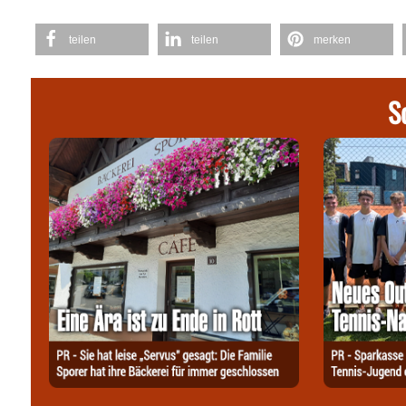
teilen
teilen
merken
S