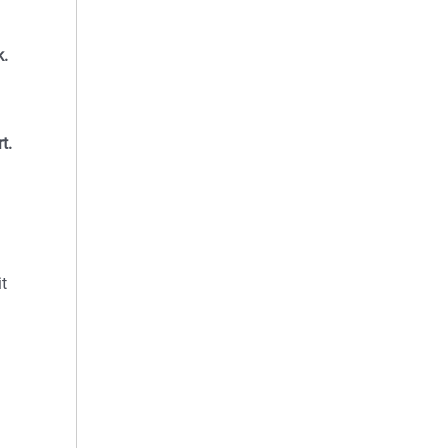
k.
t.
t