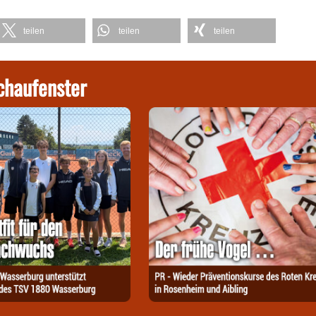
teilen
teilen
teilen
chaufenster