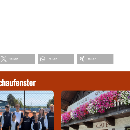
teilen
teilen
teilen
chaufenster