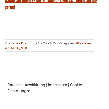
Haben Sie einen Fehler entdeckt? Dann schreiben Sie uns
gerne!
Von
Renate Drax
|
So. 9.1.2022 - 8:36
|
Kategorien:
Altlandkreis
WS
,
Schlagzeilen
|
Datenschutzerklärung
|
Impressum
|
Cookie-
Einstellungen