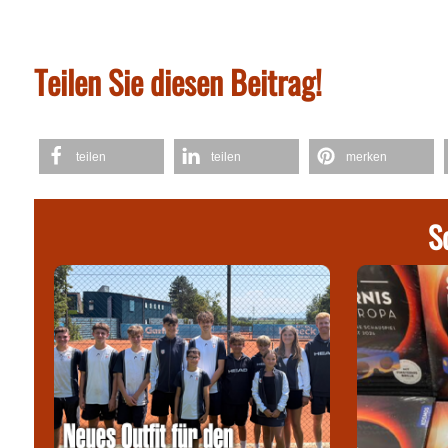
Teilen Sie diesen Beitrag!
teilen
teilen
merken
S