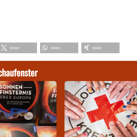
teilen
teilen
teilen
chaufenster