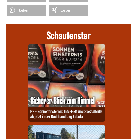
teilen
teilen
Schaufenster