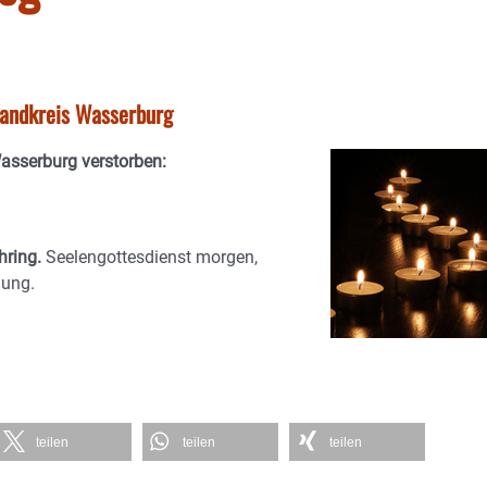
tlandkreis Wasserburg
Wasserburg verstorben:
hring.
Seelengottesdienst morgen,
gung.
teilen
teilen
teilen