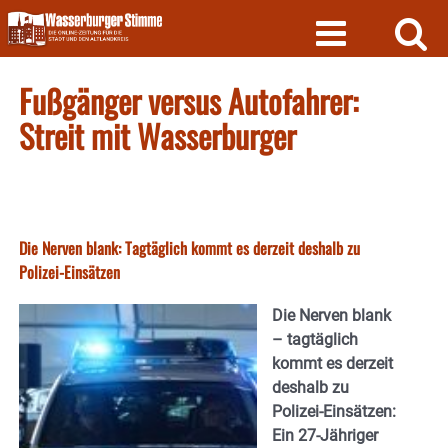
Skip
to
content
Fußgänger versus Autofahrer:
Streit mit Wasserburger
Die Nerven blank: Tagtäglich kommt es derzeit deshalb zu
Polizei-Einsätzen
Die Nerven blank
– tagtäglich
kommt es derzeit
deshalb zu
Polizei-Einsätzen:
Ein 27-Jähriger