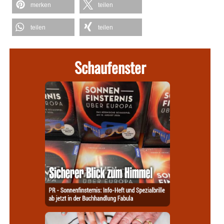
merken
teilen
teilen
teilen
Schaufenster