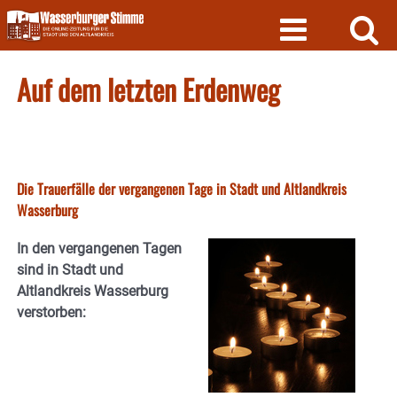
Skip
to
content
Auf dem letzten Erdenweg
Die Trauerfälle der vergangenen Tage in Stadt und Altlandkreis
Wasserburg
In den vergangenen Tagen
sind in Stadt und
Altlandkreis Wasserburg
verstorben: