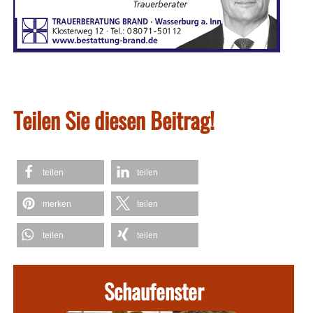
Teilen Sie diesen Beitrag!
teilen
teilen
merken
teilen
teilen
teilen
Schaufenster