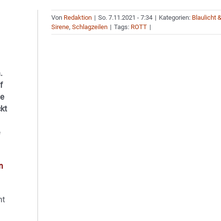
Von
Redaktion
|
So. 7.11.2021 - 7:34
|
Kategorien:
Blaulicht 
Sirene
,
Schlagzeilen
|
Tags:
ROTT
|
.
f
ne
kt
m
ht