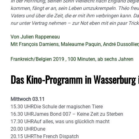
In der Hoffnung, seinen Sohn vielleicht nach England begl
kommen, fängt er an, sein Leben umzukrempeln. Théo fre
Vaters und über die Zeit, die er mit ihm verbringen kann. D
nur unter Vertrag nehmen – zur Not eben mit ein paar Tric
Von Julien Rappeneau
Mit François Damiens, Maleaume Paquin, André Dussollier, 
Frankreich/Belgien 2019 , 100 Minuten, ab sechs Jahren
Das Kino-Programm in Wasserburg 
Mittwoch 03.11
15.30 UHRDie Schule der magischen Tiere
16.30 UHRJames Bond 007 – Keine Zeit zu Sterben
17.30 UHRAuf alles, was uns glücklich macht
20.00 UHRDune
20.15 UHRThe French Dispatch