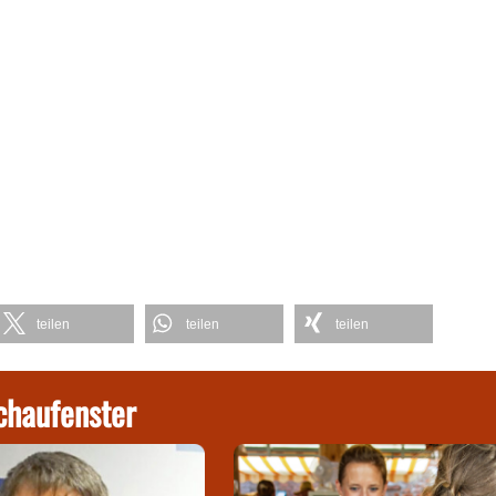
teilen
teilen
teilen
chaufenster