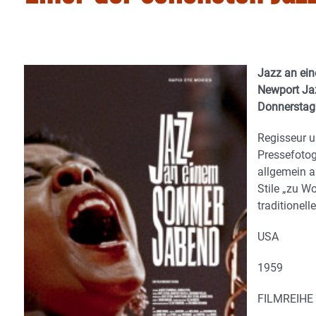
Jazz an ei
Newport Jaz
Donnerstag
Regisseur 
Pressefotogr
allgemein a
Stile „zu W
traditionel
USA
1959
FILMREIHE U