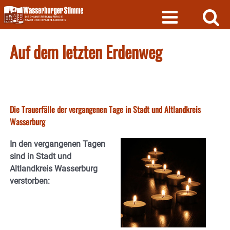
Skip
to
content
Auf dem letzten Erdenweg
Die Trauerfälle der vergangenen Tage in Stadt und Altlandkreis
Wasserburg
In den vergangenen Tagen
sind in Stadt und
Altlandkreis Wasserburg
verstorben: