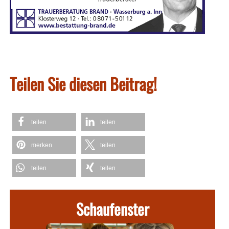
Teilen Sie diesen Beitrag!
teilen
teilen
merken
teilen
teilen
teilen
Schaufenster