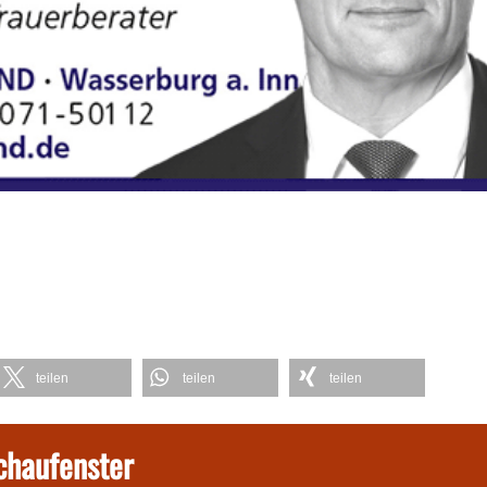
teilen
teilen
teilen
chaufenster