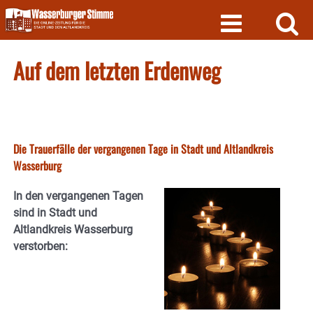
Skip
to
content
Auf dem letzten Erdenweg
Die Trauerfälle der vergangenen Tage in Stadt und Altlandkreis
Wasserburg
In den vergangenen Tagen
sind in Stadt und
Altlandkreis Wasserburg
verstorben: