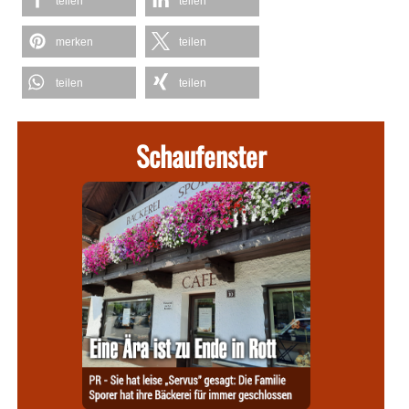
teilen
teilen
merken
teilen
teilen
teilen
Schaufenster