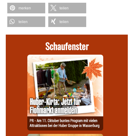
merken
teilen
teilen
teilen
Schaufenster