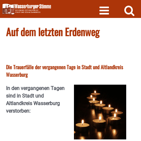
Skip
to
content
Auf dem letzten Erdenweg
Die Trauerfälle der vergangenen Tage in Stadt und Altlandkreis
Wasserburg
In den vergangenen Tagen
sind in Stadt und
Altlandkreis Wasserburg
verstorben: