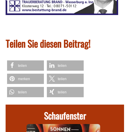
Teilen Sie diesen Beitrag!
teilen
teilen
merken
teilen
teilen
teilen
Schaufenster