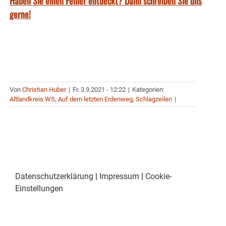
Haben Sie einen Fehler entdeckt? Dann schreiben Sie uns
gerne!
Von
Christian Huber
|
Fr. 3.9.2021 - 12:22
|
Kategorien:
Altlandkreis WS
,
Auf dem letzten Erdenweg
,
Schlagzeilen
|
Datenschutzerklärung
|
Impressum
|
Cookie-
Einstellungen