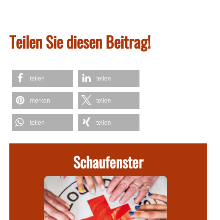
Teilen Sie diesen Beitrag!
teilen
teilen
merken
teilen
teilen
teilen
Schaufenster