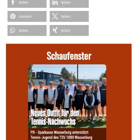
teilen
teilen
merken
teilen
teilen
teilen
Schaufenster