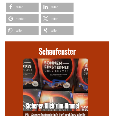
teilen
teilen
merken
teilen
teilen
teilen
Schaufenster